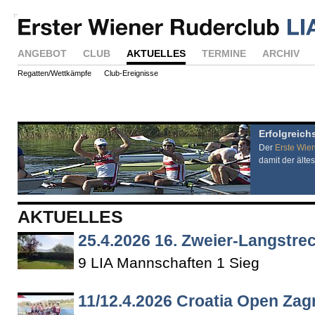
ANGEBOT
CLUB
AKTUELLES
TERMINE
ARCHIV
Regatten/Wettkämpfe
Club-Ereignisse
Erfolgreich
Der
Erste Wie
damit der ältes
AKTUELLES
25.4.2026 16. Zweier-Langstr
9 LIA Mannschaften 1 Sieg
11/12.4.2026 Croatia Open Zag