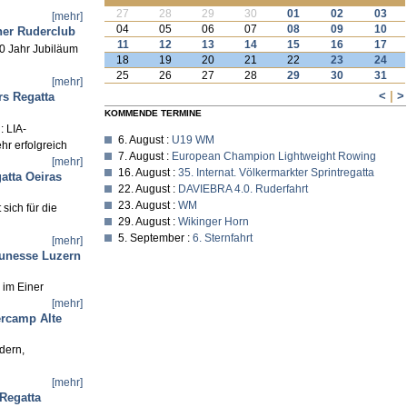
27
28
29
30
01
02
03
[mehr]
04
05
06
07
08
09
10
iner Ruderclub
11
12
13
14
15
16
17
0 Jahr Jubiläum
18
19
20
21
22
23
24
25
26
27
28
29
30
31
[mehr]
<
|
>
rs Regatta
KOMMENDE TERMINE
: LIA-
6. August :
U19 WM
hr erfolgreich
7. August :
European Champion Lightweight Rowing
[mehr]
16. August :
35. Internat. Völkermarkter Sprintregatta
atta Oeiras
22. August :
DAVIEBRA 4.0. Ruderfahrt
23. August :
WM
 sich für die
29. August :
Wikinger Horn
5. September :
6. Sternfahrt
[mehr]
eunesse Luzern
 im Einer
[mehr]
ercamp Alte
dern,
[mehr]
 Regatta