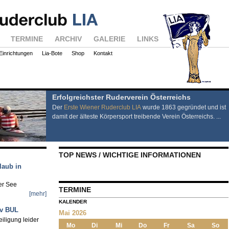
TERMINE
ARCHIV
GALERIE
LINKS
Einrichtungen
Lia-Bote
Shop
Kontakt
Erfolgreichster Ruderverein Österreichs
Der
Erste Wiener Ruderclub LIA
wurde 1863 gegründet und ist
damit der älteste Körpersport treibende Verein Österreichs. ...
TOP NEWS / WICHTIGE INFORMATIONEN
laub in
ter See
TERMINE
[mehr]
KALENDER
iv BUL
Mai 2026
eiligung leider
Mo
Di
Mi
Do
Fr
Sa
So