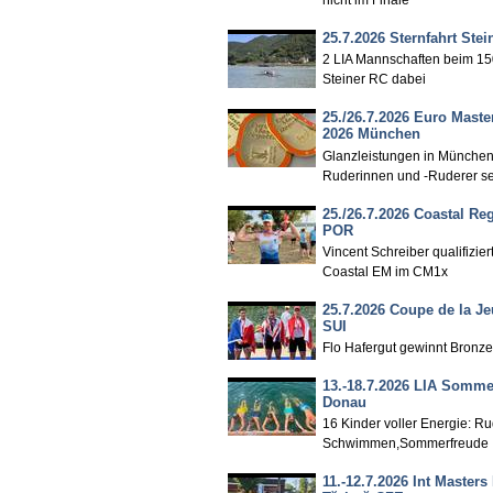
25.7.2026 Sternfahrt Ste
2 LIA Mannschaften beim 15
Steiner RC dabei
25./26.7.2026 Euro Maste
2026 München
Glanzleistungen in München
Ruderinnen und -Ruderer se
25./26.7.2026 Coastal Reg
POR
Vincent Schreiber qualifiziert
Coastal EM im CM1x
25.7.2026 Coupe de la J
SUI
Flo Hafergut gewinnt Bronze
13.-18.7.2026 LIA Somm
Donau
16 Kinder voller Energie: Ru
Schwimmen,Sommerfreude
11.-12.7.2026 Int Masters