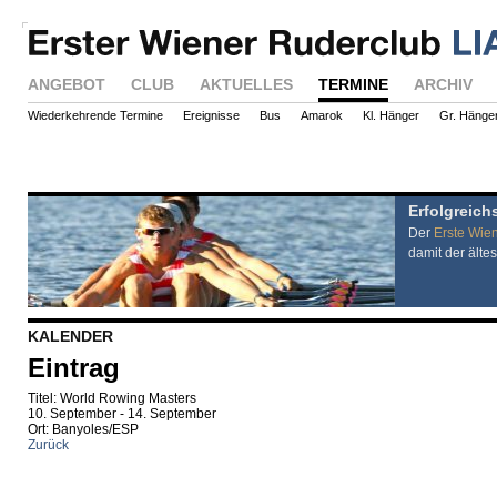
ANGEBOT
CLUB
AKTUELLES
TERMINE
ARCHIV
Wiederkehrende Termine
Ereignisse
Bus
Amarok
Kl. Hänger
Gr. Hänge
Erfolgreich
Der
Erste Wie
damit der ältes
KALENDER
Eintrag
Titel: World Rowing Masters
10. September - 14. September
Ort: Banyoles/ESP
Zurück