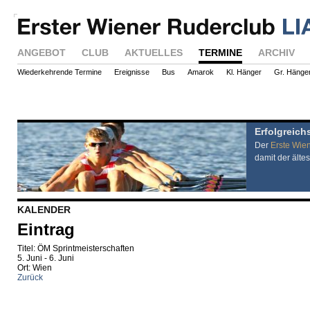
ANGEBOT
CLUB
AKTUELLES
TERMINE
ARCHIV
Wiederkehrende Termine
Ereignisse
Bus
Amarok
Kl. Hänger
Gr. Hänge
Erfolgreich
Der
Erste Wie
damit der ältes
KALENDER
Eintrag
Titel: ÖM Sprintmeisterschaften
5. Juni - 6. Juni
Ort: Wien
Zurück