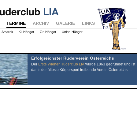
TERMINE
ARCHIV
GALERIE
LINKS
Amarok
Kl. Hänger
Gr. Hänger
Union-Hänger
Erfolgreichster Ruderverein Österreichs
Der
Erste Wiener Ruderclub LIA
wurde 1863 gegründet und ist
damit der älteste Körpersport treibende Verein Österreichs. ...