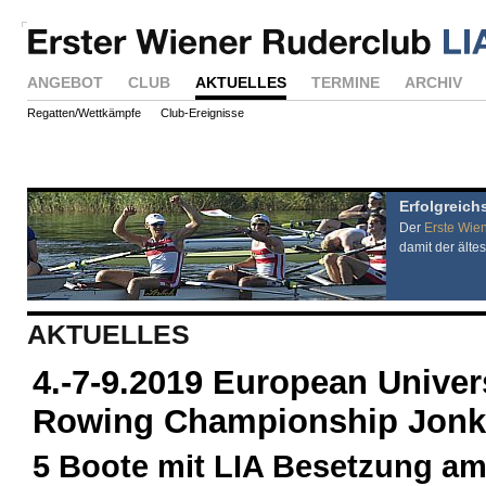
ANGEBOT
CLUB
AKTUELLES
TERMINE
ARCHIV
Regatten/Wettkämpfe
Club-Ereignisse
Erfolgreich
Der
Erste Wie
damit der ältes
AKTUELLES
4.-7-9.2019 European Univer
Rowing Championship Jon
5 Boote mit LIA Besetzung am 