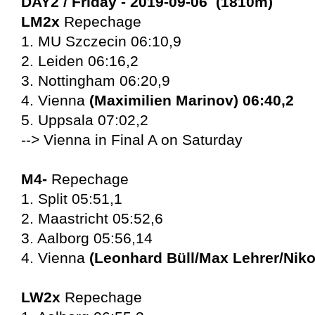
DAY2 / Friday
- 2019-09-06 (1810m)
LM2x
Repechage
1. MU Szczecin 06:10,9
2. Leiden 06:16,2
3. Nottingham 06:20,9
4. Vienna
(Maximilien Marinov) 06:40,2
5. Uppsala 07:02,2
--> Vienna in Final A on Saturday
M4-
Repechage
1. Split 05:51,1
2. Maastricht 05:52,6
3. Aalborg 05:56,14
4. Vienna
(Leonhard Büll/Max Lehrer/Niko
LW2x
Repechage