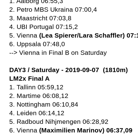
1. Aalborg 06:55,3
2. Petro MBS Ukraina 07:00,4
3. Maastricht 07:03,8
4. UBI Portugal 07:15,2
5. Vienna
(Lea Spierer/Lara Schaffler) 07:
6. Uppsala 07:48,0
--> Vienna in Final B on Saturday
DAY3 / Saturday
- 2019-09-07 (1810m)
LM2x Final A
1. Tallinn 05:59,12
2. Martime 06:08,12
3. Nottingham 06:10,84
4. Leiden 06:14,12
5. Radboud Nihjmengen 06:28,92
6. Vienna
(Maximilien Marinov) 06:37,09