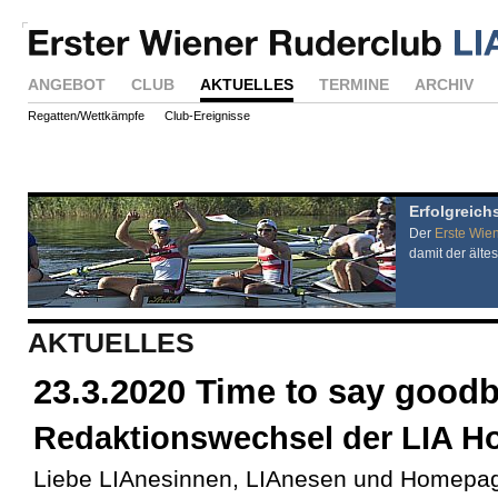
ANGEBOT
CLUB
AKTUELLES
TERMINE
ARCHIV
Regatten/Wettkämpfe
Club-Ereignisse
Erfolgreich
Der
Erste Wie
damit der ältes
AKTUELLES
23.3.2020 Time to say good
Redaktionswechsel der LIA 
Liebe LIAnesinnen, LIAnesen und Homepa