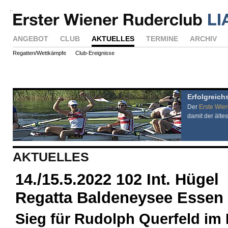
ANGEBOT
CLUB
AKTUELLES
TERMINE
ARCHIV
Regatten/Wettkämpfe
Club-Ereignisse
Erfolgreich
Der
Erste Wie
damit der ältes
AKTUELLES
14./15.5.2022 102 Int. Hügel
Regatta Baldeneysee Essen
Sieg für Rudolph Querfeld im