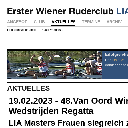
ANGEBOT
CLUB
AKTUELLES
TERMINE
ARCHIV
Regatten/Wettkämpfe
Club-Ereignisse
Erfolgreich
Der
Erste Wie
damit der ältes
AKTUELLES
19.02.2023 - 48.Van Oord Wi
Wedstrijden Regatta
LIA Masters Frauen siegreich