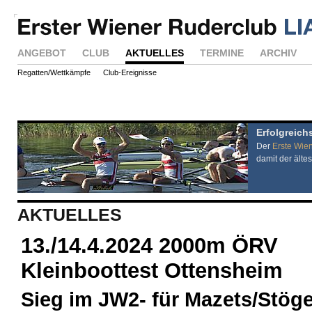
ANGEBOT
CLUB
AKTUELLES
TERMINE
ARCHIV
Regatten/Wettkämpfe
Club-Ereignisse
Erfolgreich
Der
Erste Wie
damit der ältes
AKTUELLES
13./14.4.2024 2000m ÖRV
Kleinboottest Ottensheim
Sieg im JW2- für Mazets/Stöge