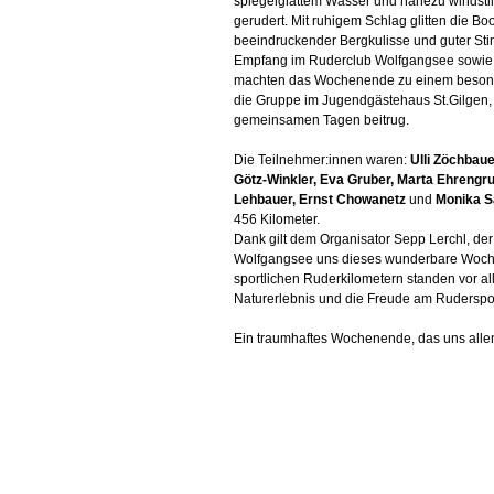
spiegelglattem Wasser und nahezu windstil
gerudert. Mit ruhigem Schlag glitten die Bo
beeindruckender Bergkulisse und guter Sti
Empfang im Ruderclub Wolfgangsee sowie d
machten das Wochenende zu einem besonde
die Gruppe im Jugendgästehaus St.Gilgen,
gemeinsamen Tagen beitrug.
Die Teilnehmer:innen waren:
Ulli Zöchbaue
Götz-Winkler, Eva Gruber, Marta Ehrengrub
Lehbauer, Ernst Chowanetz
und
Monika 
456 Kilometer.
Dank gilt dem Organisator Sepp Lerchl, d
Wolfgangsee uns dieses wunderbare Woch
sportlichen Ruderkilometern standen vor a
Naturerlebnis und die Freude am Rudersport
Ein traumhaftes Wochenende, das uns allen