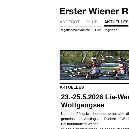
ANGEBOT
CLUB
AKTUELLES
Regatten/Wettkämpfe
Club-Ereignisse
AKTUELLES
23.-25.5.2026 Lia-W
Wolfgangsee
Über das Pfingstwochenende unternahm d
gemeinsamen Ausflug zum Ruderclub Wolfga
Bei traumhaftem Wetter,