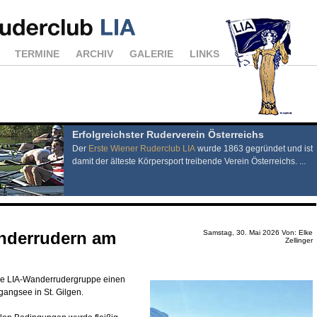
TERMINE
ARCHIV
GALERIE
LINKS
Erfolgreichster Ruderverein Österreichs
Der
Erste Wiener Ruderclub LIA
wurde 1863 gegründet und ist
damit der älteste Körpersport treibende Verein Österreichs. ...
anderrudern am
Samstag, 30. Mai 2026 Von: Elke
Zellinger
ie LIA-Wanderrudergruppe einen
ngsee in St. Gilgen.