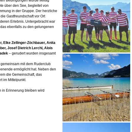
len Bedingungen wurde fleißig
ote über den See, begleitet von
mmung in der Gruppe. Der herzliche
ie Gastfreundschaft vor Ort
ren Erlebnis. Untergebracht war
 das ebenfalls zu den gelungenen
r, Elke Zellinger-Zöchbauer, Anita
er, Josef Dietrich Lerchl, Alois
Sadek
– gerudert wurden insgesamt
er gemeinsam mit dem Ruderclub
enende ermöglicht hat. Neben den
llem die Gemeinschaft, das
 im Mittelpunkt.
 in Erinnerung bleiben wird