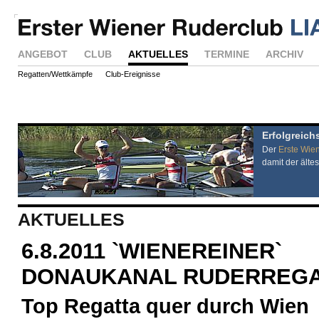
ANGEBOT
CLUB
AKTUELLES
TERMINE
ARCHIV
Regatten/Wettkämpfe
Club-Ereignisse
Erfolgreich
Der
Erste Wie
damit der ältes
AKTUELLES
6.8.2011 `WIENEREINER`
DONAUKANAL RUDERREG
Top Regatta quer durch Wien