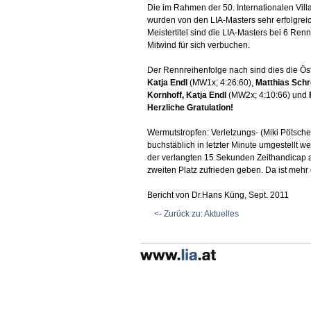
Die im Rahmen der 50. Internationalen Vil
wurden von den LIA-Masters sehr erfolgre
Meistertitel sind die LIA-Masters bei 6 R
Mitwind für sich verbuchen.
Der Rennreihenfolge nach sind dies die Ös
Katja Endl
(MW1x; 4:26:60),
Matthias Schr
Kornhoff, Katja Endl
(MW2x; 4:10:66) und
Herzliche Gratulation!
Wermutstropfen: Verletzungs- (Miki Pötsche
buchstäblich in letzter Minute umgestellt
der verlangten 15 Sekunden Zeithandicap a
zweiten Platz zufrieden geben. Da ist mehr 
Bericht von Dr.Hans Küng, Sept. 2011
<- Zurück zu: Aktuelles