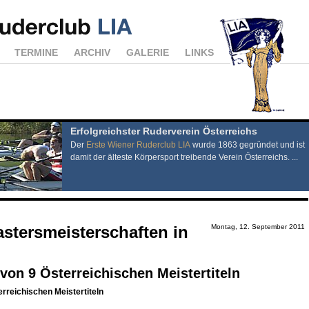
TERMINE
ARCHIV
GALERIE
LINKS
Erfolgreichster Ruderverein Österreichs
Der
Erste Wiener Ruderclub LIA
wurde 1863 gegründet und ist
damit der älteste Körpersport treibende Verein Österreichs. ...
Mastersmeisterschaften in
Montag, 12. September 2011
von 9 Österreichischen Meistertiteln
rreichischen Meistertiteln