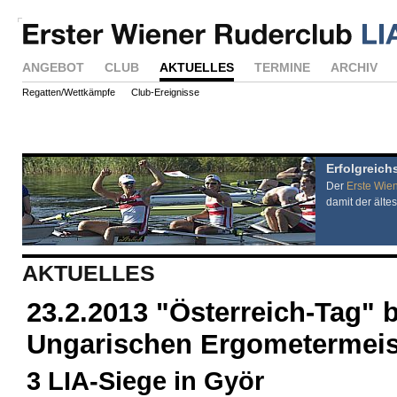
ANGEBOT
CLUB
AKTUELLES
TERMINE
ARCHIV
Regatten/Wettkämpfe
Club-Ereignisse
Erfolgreich
Der
Erste Wie
damit der ältes
AKTUELLES
23.2.2013 "Österreich-Tag" 
Ungarischen Ergometermeis
3 LIA-Siege in Györ