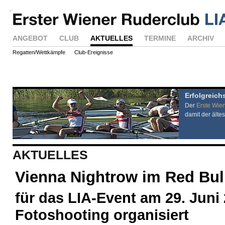
ANGEBOT
CLUB
AKTUELLES
TERMINE
ARCHIV
Regatten/Wettkämpfe
Club-Ereignisse
Erfolgreich
Der
Erste Wie
damit der ältes
AKTUELLES
Vienna Nightrow im Red Bul
für das LIA-Event am 29. Juni
Fotoshooting organisiert