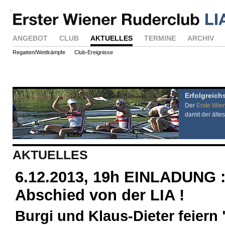
ANGEBOT
CLUB
AKTUELLES
TERMINE
ARCHIV
Regatten/Wettkämpfe
Club-Ereignisse
Erfolgreich
Der
Erste Wie
damit der ältes
AKTUELLES
6.12.2013, 19h EINLADUNG 
Abschied von der LIA !
Burgi und Klaus-Dieter feiern