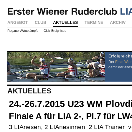
ANGEBOT
CLUB
AKTUELLES
TERMINE
ARCHIV
Regatten/Wettkämpfe
Club-Ereignisse
Erfolgreich
Der
Erste Wie
damit der ältes
AKTUELLES
24.-26.7.2015 U23 WM Plovd
Finale A für LIA 2-, Pl.7 für LW
3 LIAnesen, 2 LIAnesinnen, 2 LIA Trainer ve