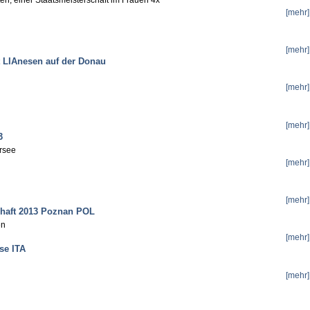
[mehr]
[mehr]
it LIAnesen auf der Donau
[mehr]
[mehr]
3
ersee
[mehr]
[mehr]
chaft 2013 Poznan POL
nen
[mehr]
se ITA
[mehr]