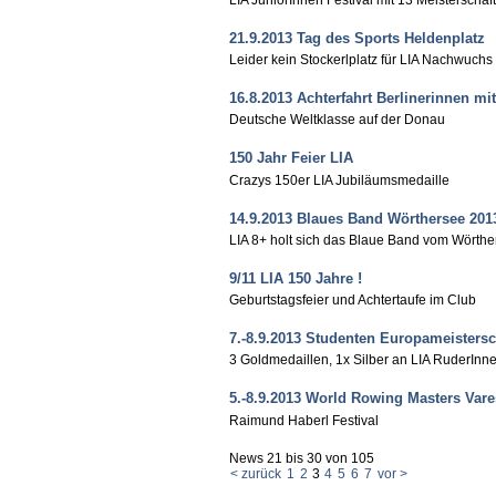
21.9.2013 Tag des Sports Heldenplatz
Leider kein Stockerlplatz für LIA Nachwuchs
16.8.2013 Achterfahrt Berlinerinnen m
Deutsche Weltklasse auf der Donau
150 Jahr Feier LIA
Crazys 150er LIA Jubiläumsmedaille
14.9.2013 Blaues Band Wörthersee 201
LIA 8+ holt sich das Blaue Band vom Wörth
9/11 LIA 150 Jahre !
Geburtstagsfeier und Achtertaufe im Club
7.-8.9.2013 Studenten Europameisters
3 Goldmedaillen, 1x Silber an LIA RuderIn
5.-8.9.2013 World Rowing Masters Vare
Raimund Haberl Festival
News 21 bis 30 von 105
< zurück
1
2
3
4
5
6
7
vor >