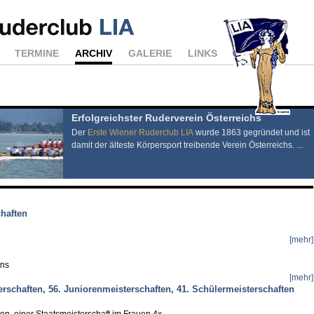
TERMINE
ARCHIV
GALERIE
LINKS
Erfolgreichster Ruderverein Österreichs
Der
Erste Wiener Ruderclub LIA
wurde 1863 gegründet und ist
damit der älteste Körpersport treibende Verein Österreichs. ...
haften
[mehr]
erns
[mehr]
sterschaften, 56. Juniorenmeisterschaften, 41. Schülermeisterschaften
ften, einer Staatsmeisterschaft im Frauen 4x