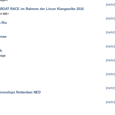
[mehr]
N BOAT RACE im Rahmen der Linzer Klangwolke 2016
 im M8+
[mehr]
a Rio
[mehr]
rsee
[mehr]
ch
Siege
[mehr]
[mehr]
[mehr]
pionships Rotterdam NED
[mehr]