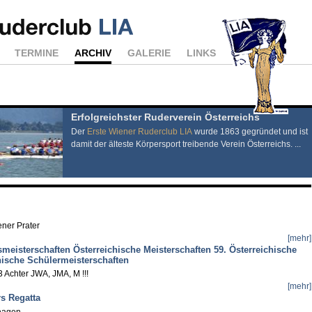
TERMINE
ARCHIV
GALERIE
LINKS
Erfolgreichster Ruderverein Österreichs
Der
Erste Wiener Ruderclub LIA
wurde 1863 gegründet und ist
damit der älteste Körpersport treibende Verein Österreichs. ...
ener Prater
[mehr]
tsmeisterschaften Österreichische Meisterschaften 59. Österreichische
hische Schülermeisterschaften
 3 Achter JWA, JMA, M !!!
[mehr]
s Regatta
nhagen