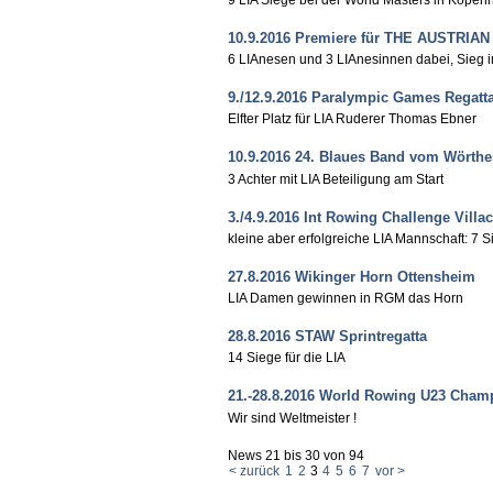
10.9.2016 Premiere für THE AUSTRIA
6 LIAnesen und 3 LIAnesinnen dabei, Sieg
9./12.9.2016 Paralympic Games Regatt
Elfter Platz für LIA Ruderer Thomas Ebner
10.9.2016 24. Blaues Band vom Wörthe
3 Achter mit LIA Beteiligung am Start
3./4.9.2016 Int Rowing Challenge Villa
kleine aber erfolgreiche LIA Mannschaft: 7 
27.8.2016 Wikinger Horn Ottensheim
LIA Damen gewinnen in RGM das Horn
28.8.2016 STAW Sprintregatta
14 Siege für die LIA
21.-28.8.2016 World Rowing U23 Cham
Wir sind Weltmeister !
News 21 bis 30 von 94
< zurück
1
2
3
4
5
6
7
vor >