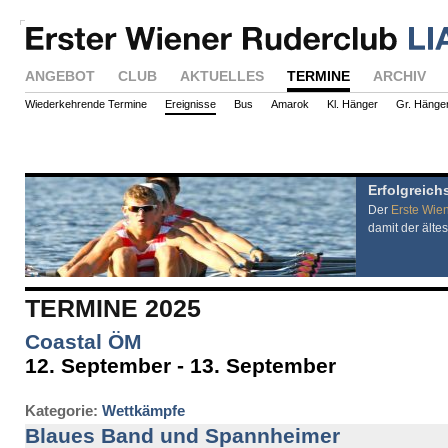
ANGEBOT
CLUB
AKTUELLES
TERMINE
ARCHIV
Wiederkehrende Termine
Ereignisse
Bus
Amarok
Kl. Hänger
Gr. Hänge
Erfolgreich
Der
Erste Wie
damit der ältes
TERMINE 2025
Coastal ÖM
12. September - 13. September
Kategorie:
Wettkämpfe
Blaues Band und Spannheimer