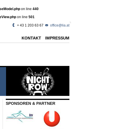
aseModel.php
on line
440
seView.php
on line
501
+ 43 1 203 63 67
office@lia.at
KONTAKT
IMPRESSUM
SPONSOREN & PARTNER