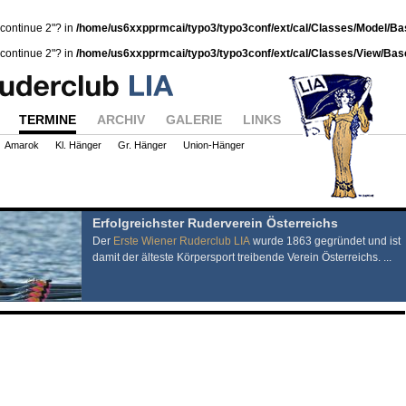
"continue 2"? in
/home/us6xxpprmcai/typo3/typo3conf/ext/cal/Classes/Model/B
"continue 2"? in
/home/us6xxpprmcai/typo3/typo3conf/ext/cal/Classes/View/Ba
TERMINE
ARCHIV
GALERIE
LINKS
Amarok
Kl. Hänger
Gr. Hänger
Union-Hänger
Erfolgreichster Ruderverein Österreichs
Der
Erste Wiener Ruderclub LIA
wurde 1863 gegründet und ist
damit der älteste Körpersport treibende Verein Österreichs. ...